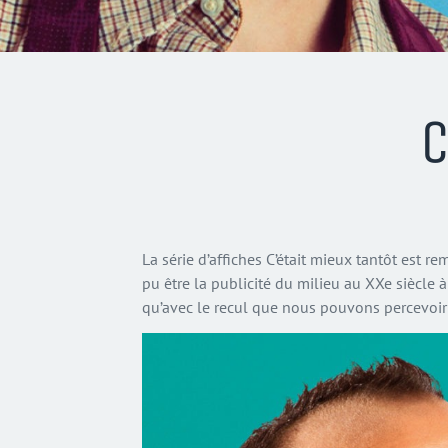
C
La série d’affiches C’était mieux tantôt est re
pu être la publicité du milieu au XXe siècle à
qu’avec le recul que nous pouvons percevoir 