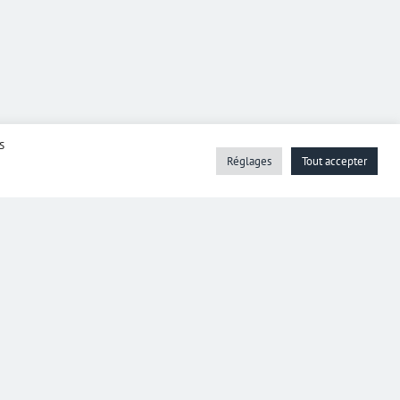
s
Réglages
Tout accepter
z.fr