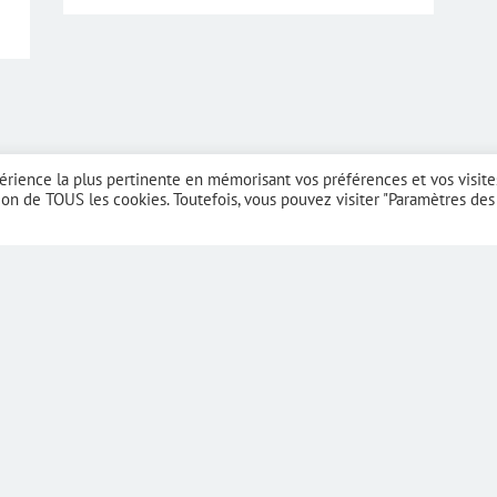
périence la plus pertinente en mémorisant vos préférences et vos visite
ation de TOUS les cookies. Toutefois, vous pouvez visiter "Paramètres des
VIS
ulaire ci-dessous ou via notre boite mail : contact[a]metamorpho