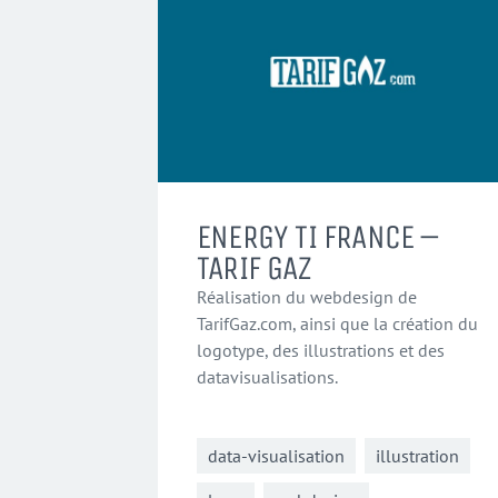
ENERGY TI FRANCE –
TARIF GAZ
Réalisation du webdesign de
TarifGaz.com, ainsi que la création du
logotype, des illustrations et des
datavisualisations.
data-visualisation
illustration