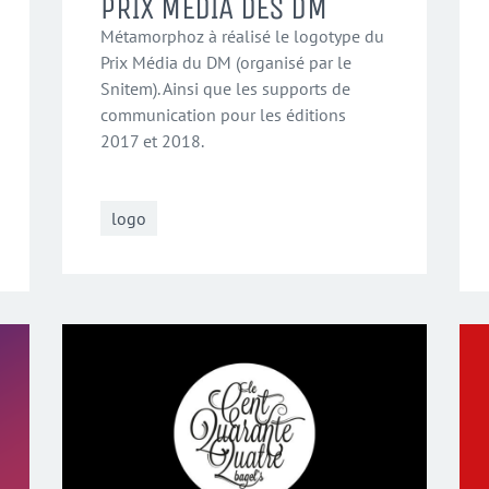
PRIX MÉDIA DES DM
Métamorphoz à réalisé le logotype du
Prix Média du DM (organisé par le
Snitem). Ainsi que les supports de
communication pour les éditions
2017 et 2018.
logo